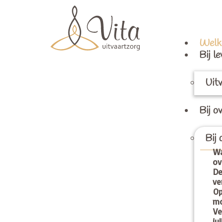
Welk
Bij l
Uit
Bij o
Bij 
Wa
ov
D
ve
Op
mo
V
ju