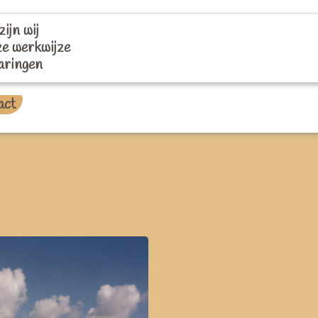
zijn wij
e werkwijze
aringen
act