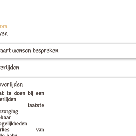
om
even
vaart wensen bespreken
verlijden
overlijden
t te doen bij een
erlijden
e laatste
rzorging
baar
gelijkheden
erlies van
llie baby