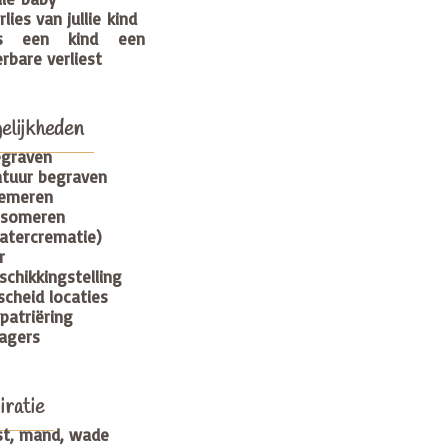
rlies van jullie kind
ls een kind een
erbare verliest
elijkheden
graven
tuur begraven
emeren
esomeren
atercrematie)
r
schikkingstelling
scheid locaties
patriëring
agers
iratie
st, mand, wade