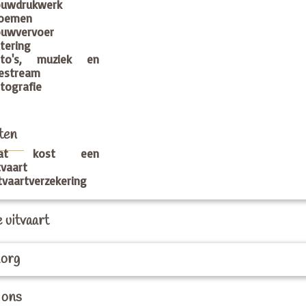
ouwdrukwerk
loemen
uwvervoer
tering
oto's, muziek en
vestream
tografie
ten
at kost een
tvaart
tvaartverzekering
 uitvaart
org
 ons