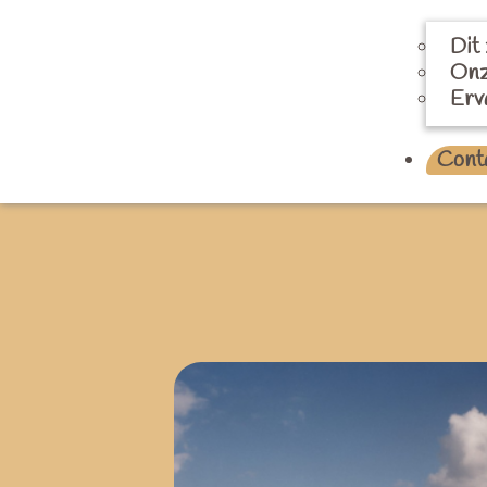
Dit 
Onz
Erv
Cont