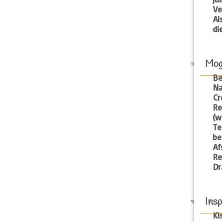
Ve
A
di
Mog
Be
Na
Cr
R
(w
Te
be
Af
Re
Dr
Insp
Ki