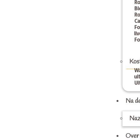
R
B
Ro
Ca
F
li
Fo
Kos
W
ui
Ui
Na de
Naz
Over